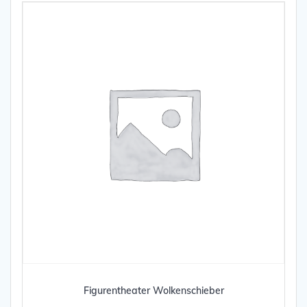
Figu­ren­thea­ter Wolkenschieber