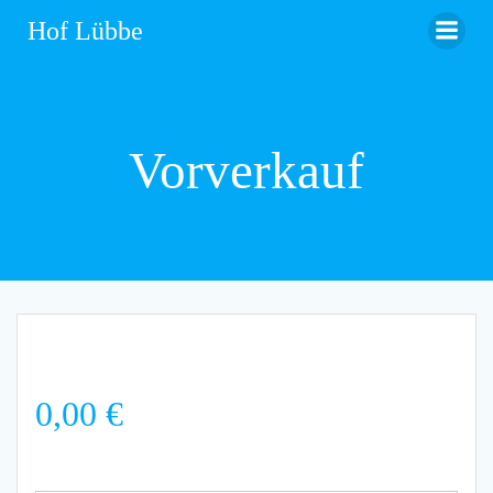
Zum
Hof Lübbe
Inhalt
springen
Vorverkauf
0,00
€