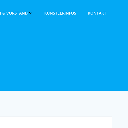
IN & VORSTAND
KÜNST­LER­INFOS
KON­TAKT