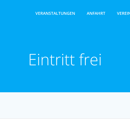
VER­AN­STAL­TUN­GEN
ANFAHRT
VER­E
Eintritt frei