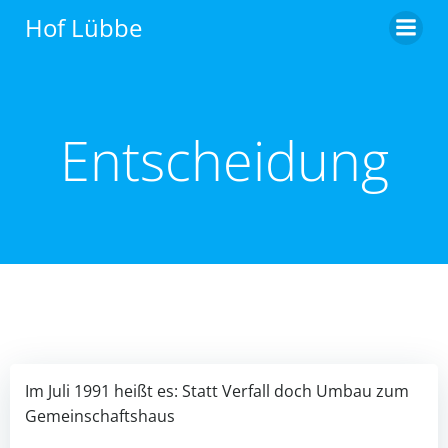
Zum
Hof Lübbe
Inhalt
springen
Entscheidung
Im Juli 1991 heißt es: Statt Ver­fall doch Umbau zum
Gemeinschaftshaus